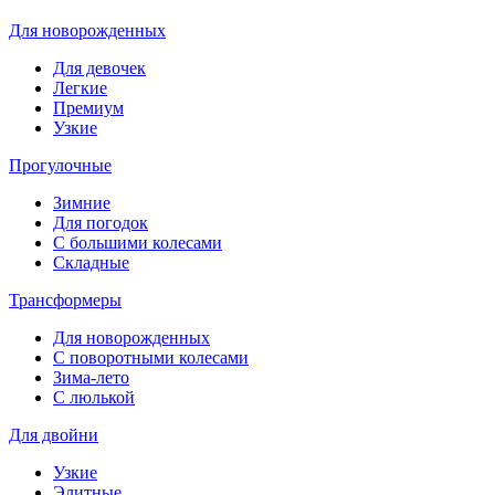
Для новорожденных
Для девочек
Легкие
Премиум
Узкие
Прогулочные
Зимние
Для погодок
С большими колесами
Складные
Трансформеры
Для новорожденных
С поворотными колесами
Зима-лето
С люлькой
Для двойни
Узкие
Элитные