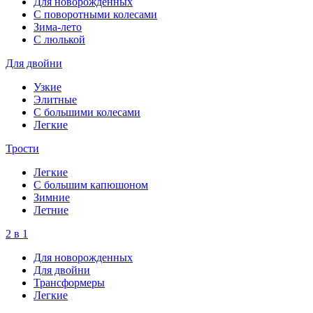
Для новорожденных
С поворотными колесами
Зима-лето
С люлькой
Для двойни
Узкие
Элитные
С большими колесами
Легкие
Трости
Легкие
С большим капюшоном
Зимние
Летние
2 в 1
Для новорожденных
Для двойни
Трансформеры
Легкие