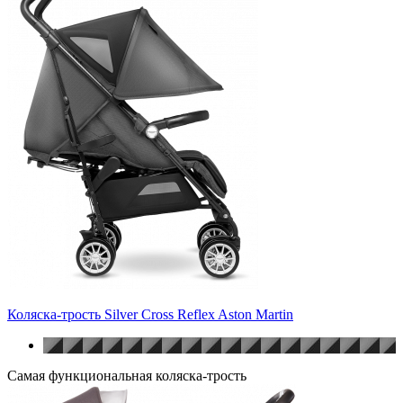
Коляска-трость Silver Cross Reflex Aston Martin
Самая функциональная коляска-трость