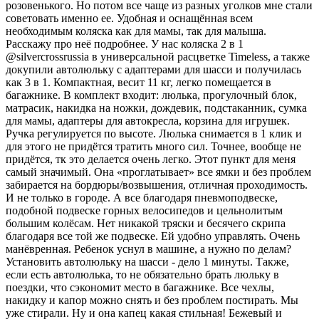
розовенького. Но потом все чаще из разных уголков мне стали
советовать именно ее. Удобная и оснащённая всем
необходимым коляска как для мамы, так для малыша.
Расскажу про неё подробнее. У нас коляска 2 в 1
@silvercrossrussia в универсальной расцветке Timeless, а также
докупили автолюльку с адаптерами для шасси и получилась
как 3 в 1. Компактная, весит 11 кг, легко помещается в
багажнике. В комплект входит: люлька, прогулочный блок,
матрасик, накидка на ножки, дождевик, подстаканник, сумка
для мамы, адаптеры для автокресла, корзина для игрушек.
Ручка регулируется по высоте. Люлька снимается в 1 клик и
для этого не придётся тратить много сил. Точнее, вообще не
придётся, тк это делается очень легко. Этот пункт для меня
самый значимый. Она «проглатывает» все ямки и без проблем
забирается на бордюры/возвышения, отличная проходимость.
И не только в городе. А все благодаря пневмоподвеске,
подобной подвеске горных велосипедов и цельнолитым
большим колёсам. Нет никакой тряски и бесячего скрипа
благодаря все той же подвеске. Ей удобно управлять. Очень
манёвренная. Ребенок уснул в машине, а нужно по делам?
Установить автолюльку на шасси - дело 1 минуты. Также,
если есть автолюлька, то не обязательно брать люльку в
поездки, что сэкономит место в багажнике. Все чехлы,
накидку и капор можно снять и без проблем постирать. Мы
уже стирали. Ну и она капец какая стильная! Бежевый и