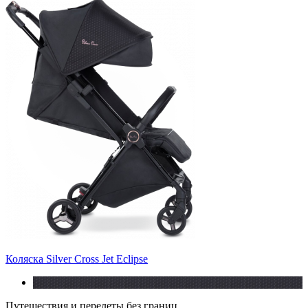
Коляска Silver Cross Jet Eclipse
Путешествия и перелеты без границ