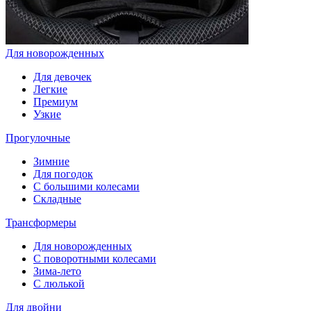
Для новорожденных
Для девочек
Легкие
Премиум
Узкие
Прогулочные
Зимние
Для погодок
С большими колесами
Складные
Трансформеры
Для новорожденных
С поворотными колесами
Зима-лето
С люлькой
Для двойни