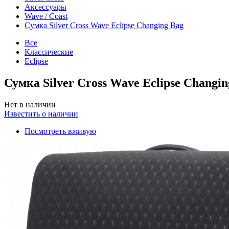
Аксессуары
Wave / Coast
Сумка Silver Cross Wave Eclipse Changing Bag
Все
Классические
Eclipse
Сумка Silver Cross Wave Eclipse Changin
Нет в наличии
Известить о наличии
Посмотреть вживую