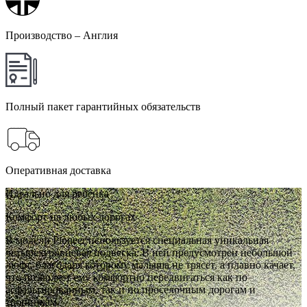
Производство – Англия
Полный пакет гарантийных обязательств
Оперативная доставка
Идеально для ребёнка
Комфорт на любых дорогах
В модели Pioneer используется специальная уникальная
четырехуровневая подвеска. В ней предусмотрен небольшой
люфт, благодаря которому малыша не трясет, а плавно качает,
что позволяет ему комфортно передвигаться как по
асфальтированным, так и по проселочным дорогам и
тропинкам.