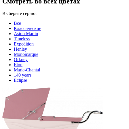
Cмотреть во всех цветах
Выберите серию:
Все
Классические
Aston Martin
Timeless
Expedition
Henley
Monomarque
Orkney
Eton
Marie-Chantal
140 years
Eclipse