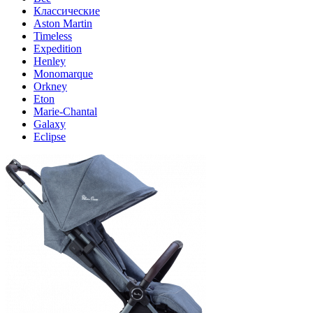
Классические
Aston Martin
Timeless
Expedition
Henley
Monomarque
Orkney
Eton
Marie-Chantal
Galaxy
Eclipse