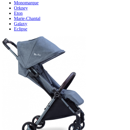
Monomarque
Orkney
Eton
Marie-Chantal
Galaxy
Eclipse